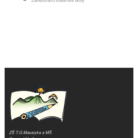
Zaměstnanci mateřské školy
ZŠ T.G.Masaryka a MŠ